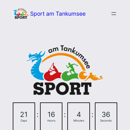
Zum
Sport am Tankumsee
Inhalt
springen
21
:
16
:
4
:
35
Days
Hours
Minutes
Seconds