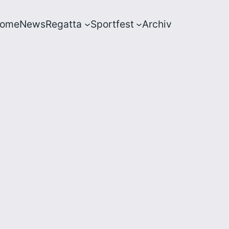
ome
News
Regatta
Sportfest
Archiv