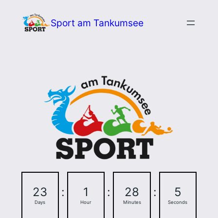
Zum
Sport am Tankumsee
Inhalt
springen
23
:
1
:
28
:
4
Days
Hour
Minutes
Seconds