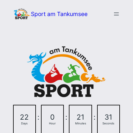
Zum
Sport am Tankumsee
Inhalt
springen
22
:
0
:
21
:
30
Days
Hour
Minutes
Seconds