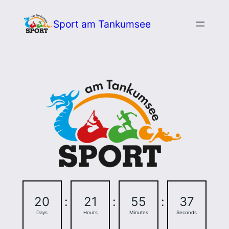
Zum
Sport am Tankumsee
Inhalt
springen
20
:
21
:
55
:
36
Days
Hours
Minutes
Seconds