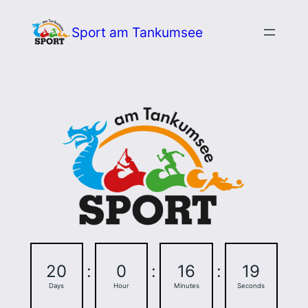
Zum
Sport am Tankumsee
Inhalt
springen
20
:
0
:
16
:
18
Days
Hour
Minutes
Seconds