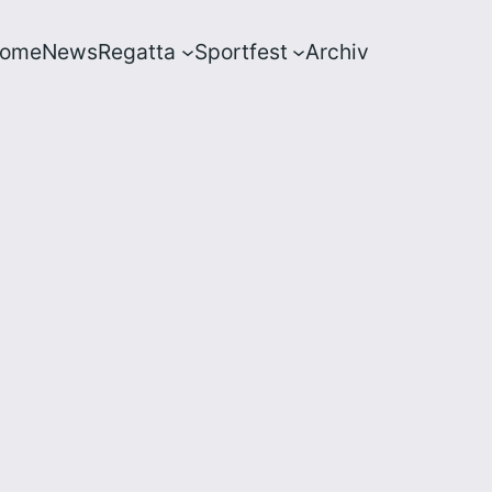
ome
News
Regatta
Sportfest
Archiv