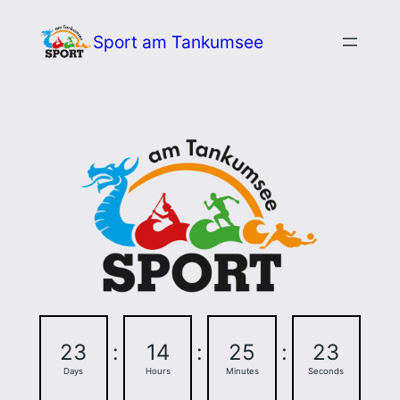
Zum
Sport am Tankumsee
Inhalt
springen
23
:
14
:
25
:
23
Days
Hours
Minutes
Seconds