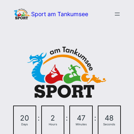
Zum
Sport am Tankumsee
Inhalt
springen
20
:
2
:
47
:
47
Days
Hours
Minutes
Seconds