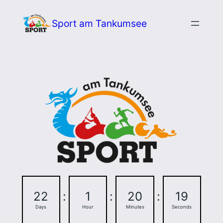
Zum
Sport am Tankumsee
Inhalt
springen
22
:
1
:
20
:
18
Days
Hour
Minutes
Seconds