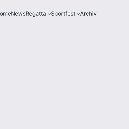
ome
News
Regatta
Sportfest
Archiv