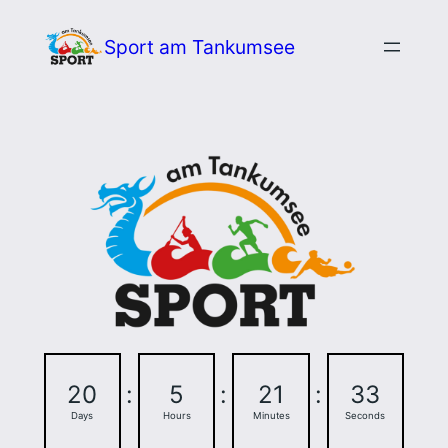
Zum
Sport am Tankumsee
Inhalt
springen
20
:
5
:
21
:
32
Days
Hours
Minutes
Seconds