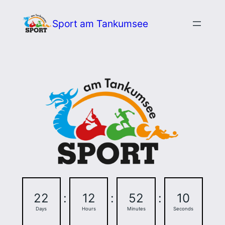
Zum
Sport am Tankumsee
Inhalt
springen
22
:
12
:
52
:
9
Days
Hours
Minutes
Seconds