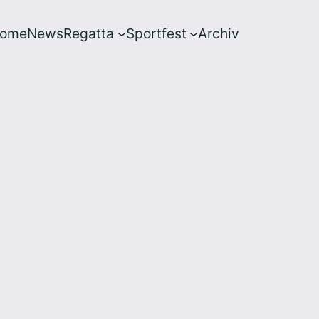
ome
News
Regatta
Sportfest
Archiv