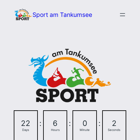
Zum
Sport am Tankumsee
Inhalt
springen
22
:
6
:
0
:
1
Days
Hours
Minute
Second