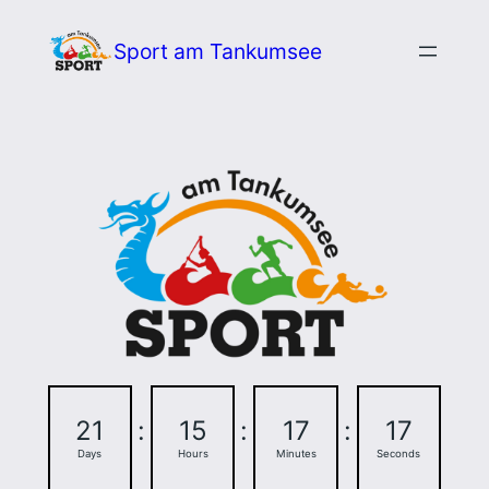
Zum
Sport am Tankumsee
Inhalt
springen
21
:
15
:
17
:
16
Days
Hours
Minutes
Seconds