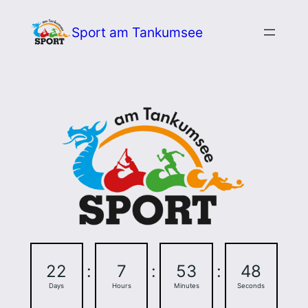
Zum
Sport am Tankumsee
Inhalt
springen
22
:
7
:
53
:
47
Days
Hours
Minutes
Seconds