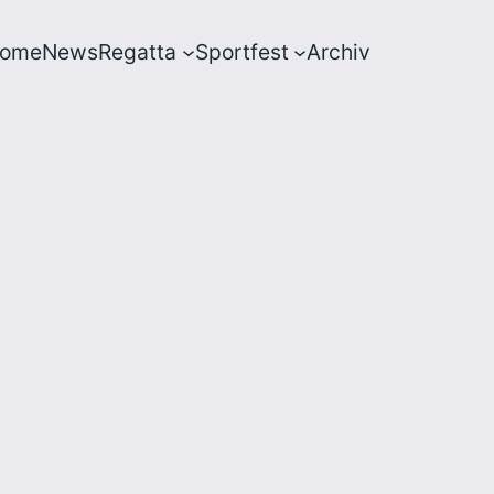
ome
News
Regatta
Sportfest
Archiv