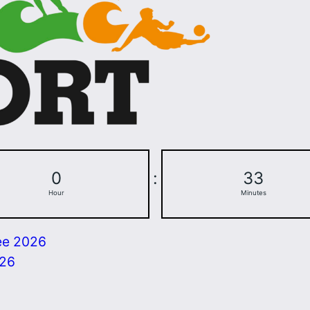
0
:
33
Hour
Minutes
ee 2026
026