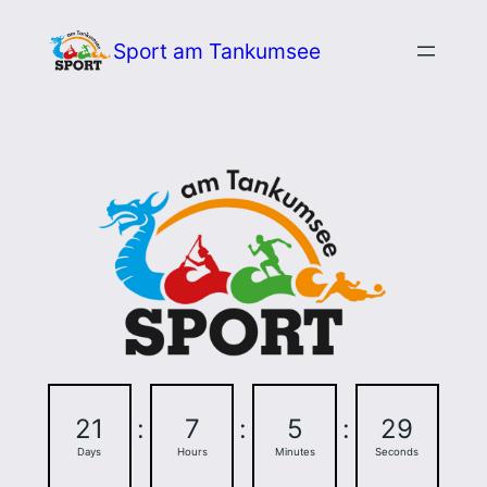
Zum
Sport am Tankumsee
Inhalt
springen
21
:
7
:
5
:
28
Days
Hours
Minutes
Seconds