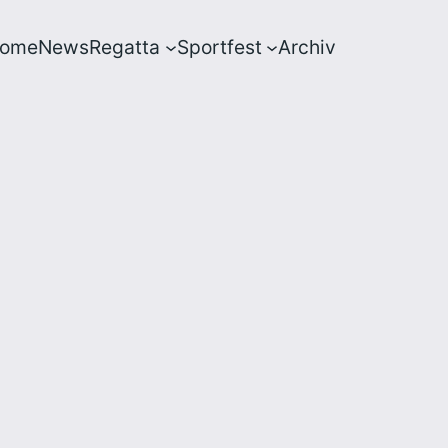
ome
News
Regatta
Sportfest
Archiv