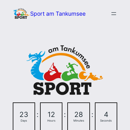
Zum
Sport am Tankumsee
Inhalt
springen
23
:
12
:
28
:
3
Days
Hours
Minutes
Seconds