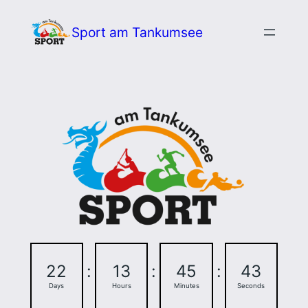
Zum
Sport am Tankumsee
Inhalt
springen
22
:
13
:
45
:
43
Days
Hours
Minutes
Seconds