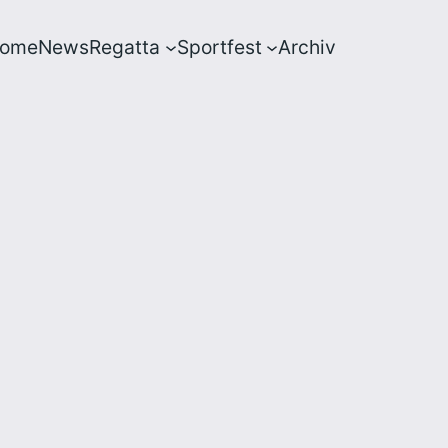
ome
News
Regatta
Sportfest
Archiv