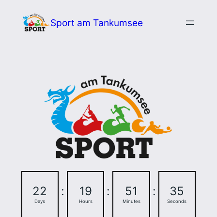
Zum
Sport am Tankumsee
Inhalt
springen
22
:
19
:
51
:
34
Days
Hours
Minutes
Seconds