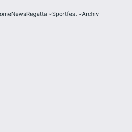
ome
News
Regatta
Sportfest
Archiv