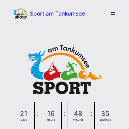
Zum
Sport am Tankumsee
Inhalt
springen
21
:
16
:
48
:
34
Days
Hours
Minutes
Seconds