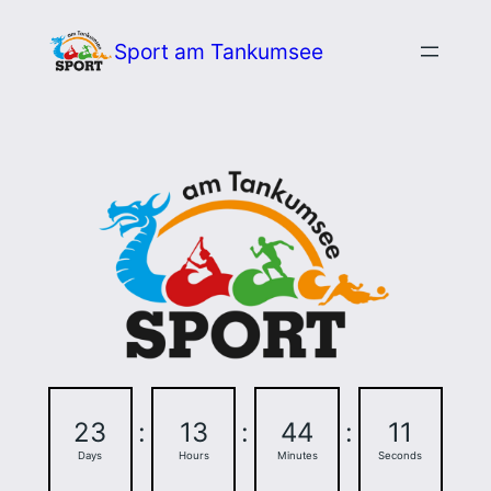
Zum
Sport am Tankumsee
Inhalt
springen
23
:
13
:
44
:
10
Days
Hours
Minutes
Seconds