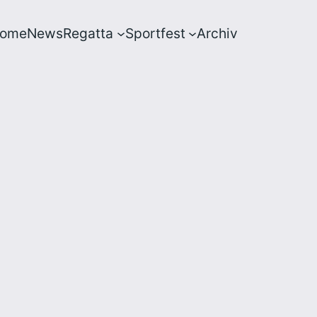
ome
News
Regatta
Sportfest
Archiv