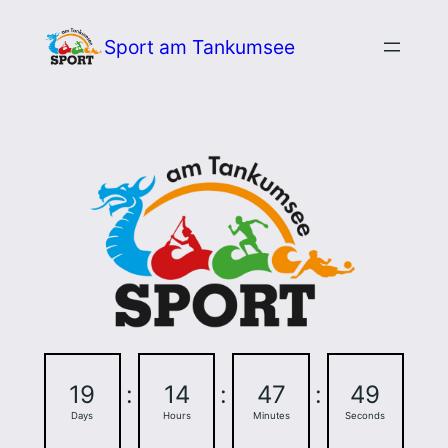
Zum
Sport am Tankumsee
Inhalt
springen
19
:
14
:
47
:
48
Days
Hours
Minutes
Seconds