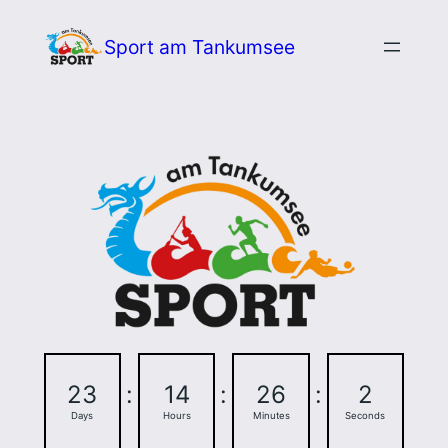
Zum
Sport am Tankumsee
Inhalt
springen
23
:
14
:
26
:
1
Days
Hours
Minutes
Second