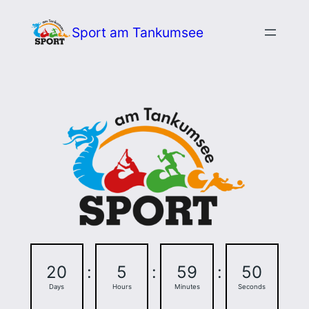
Zum
Sport am Tankumsee
Inhalt
springen
20
:
5
:
59
:
50
Days
Hours
Minutes
Seconds