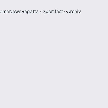
ome
News
Regatta
Sportfest
Archiv