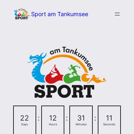
Zum
Sport am Tankumsee
Inhalt
springen
22
:
12
:
31
:
10
Days
Hours
Minutes
Seconds