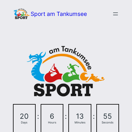
Zum
Sport am Tankumsee
Inhalt
springen
20
:
6
:
13
:
54
Days
Hours
Minutes
Seconds