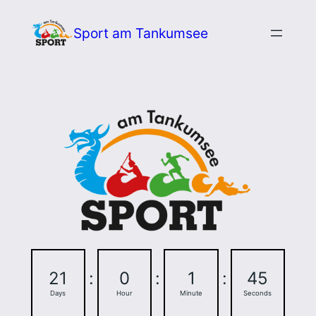
Zum
Sport am Tankumsee
Inhalt
springen
21
:
0
:
1
:
44
Days
Hour
Minute
Seconds