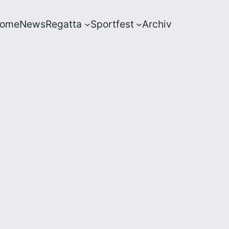
ome
News
Regatta
Sportfest
Archiv