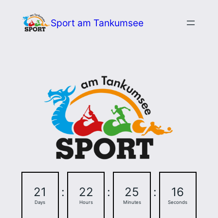
Zum
Sport am Tankumsee
Inhalt
springen
21
:
22
:
25
:
15
Days
Hours
Minutes
Seconds