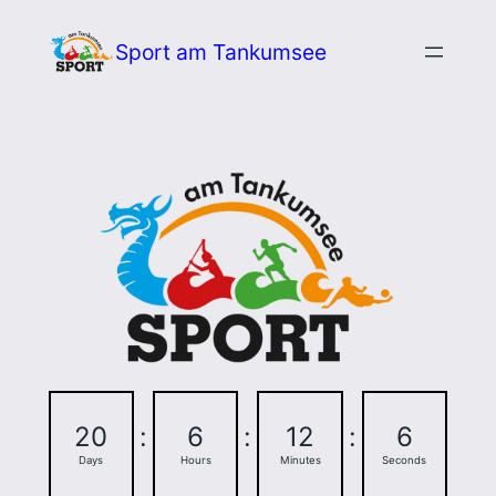
Zum
Sport am Tankumsee
Inhalt
springen
20
:
6
:
12
:
5
Days
Hours
Minutes
Seconds