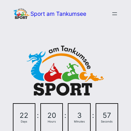
Zum
Sport am Tankumsee
Inhalt
springen
22
:
20
:
3
:
56
Days
Hours
Minutes
Seconds