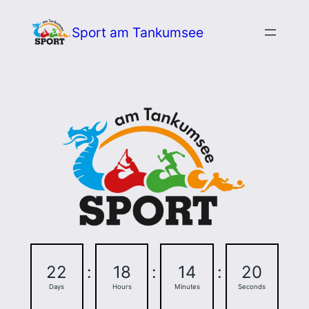
Zum
Sport am Tankumsee
Inhalt
springen
22
:
18
:
14
:
19
Days
Hours
Minutes
Seconds