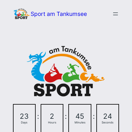
Zum
Sport am Tankumsee
Inhalt
springen
23
:
2
:
45
:
23
Days
Hours
Minutes
Seconds