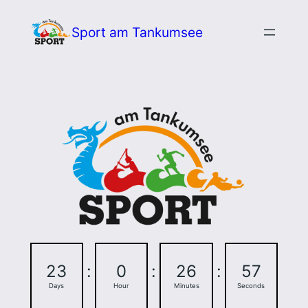
Zum
Sport am Tankumsee
Inhalt
springen
23
:
0
:
26
:
57
Days
Hour
Minutes
Seconds