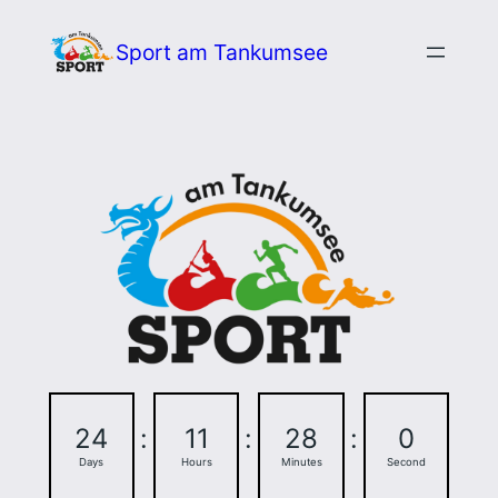
Zum
Sport am Tankumsee
Inhalt
springen
24
:
11
:
27
:
59
Days
Hours
Minutes
Seconds