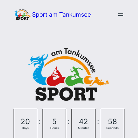
Zum
Sport am Tankumsee
Inhalt
springen
20
:
5
:
42
:
57
Days
Hours
Minutes
Seconds