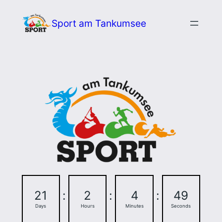
Zum
Sport am Tankumsee
Inhalt
springen
21
:
2
:
4
:
48
Days
Hours
Minutes
Seconds