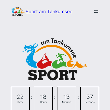
Zum
Sport am Tankumsee
Inhalt
springen
22
:
18
:
13
:
36
Days
Hours
Minutes
Seconds