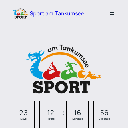
Zum
Sport am Tankumsee
Inhalt
springen
23
:
12
:
16
:
55
Days
Hours
Minutes
Seconds