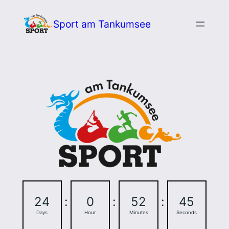
Zum
Sport am Tankumsee
Inhalt
springen
24
:
0
:
52
:
44
Days
Hour
Minutes
Seconds