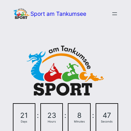
Zum
Sport am Tankumsee
Inhalt
springen
21
:
23
:
8
:
46
Days
Hours
Minutes
Seconds