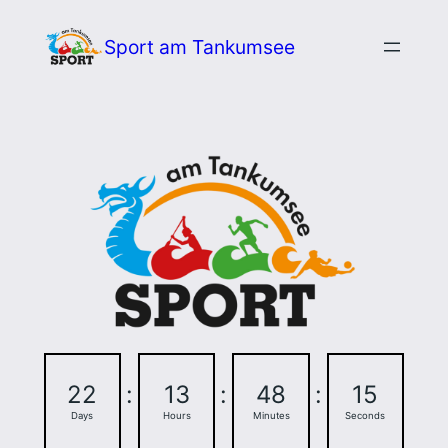
Zum
Sport am Tankumsee
Inhalt
springen
22
:
13
:
48
:
14
Days
Hours
Minutes
Seconds